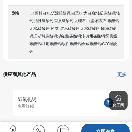
别名
C.I.颜料白18;沉淀碳酸钙;白垩粉;大白粉;轻质碳酸钙;轻
钙;活性碳酸钙;重质碳酸钙;大理石;白垩;石灰石;碳酸钙
无水;碳酸钙(轻质);纳米碳酸钙;无水碳酸钙;超细碳酸
钙;分析纯碳酸钙;功能性碳酸钙;卡片用碳酸钙;牙膏级
碳酸钙;牡蛎碳酸钙;改性碳酸钙;合成碳酸钙;GCC碳酸
钙
供应商其他产品
更多
氢氧化钙
化工网
查看详细
立即询盘